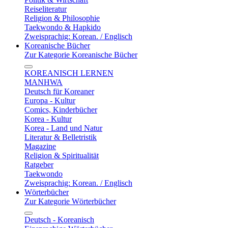
Reiseliteratur
Religion & Philosophie
Taekwondo & Hapkido
Zweisprachig: Korean. / Englisch
Koreanische Bücher
Zur Kategorie Koreanische Bücher
KOREANISCH LERNEN
MANHWA
Deutsch für Koreaner
Europa - Kultur
Comics, Kinderbücher
Korea - Kultur
Korea - Land und Natur
Literatur & Belletristik
Magazine
Religion & Spiritualität
Ratgeber
Taekwondo
Zweisprachig: Korean. / Englisch
Wörterbücher
Zur Kategorie Wörterbücher
Deutsch - Koreanisch